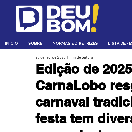
INÍCIO
SOBRE
NORMAS E DIRETRIZES
LISTA DE F
20 de fev. de 2025
1 min de leitura
Edição de 2025
CarnaLobo resg
carnaval tradic
festa tem dive