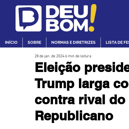
INÍCIO
SOBRE
NORMAS E DIRETRIZES
LISTA DE F
28 de jan. de 2024
6 min de leitura
Eleição presid
Trump larga c
contra rival do
Republicano