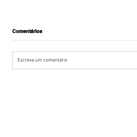
Comentários
Escreva um comentário
Propaganda
Febrac p
intrapartidária impõe
audiênci
limites aos pré-candidatos
Senado 
antes das eleições
aperfei
Estatuto