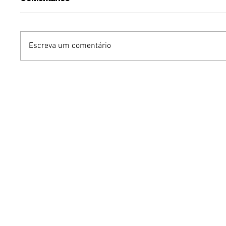
Escreva um comentário
Humor sem censura:
Gurumê 
"Proibidão" reúne três
lança pr
comediantes em noite de
ofertas 
stand-up para maiores de
comemor
18 anos em Brasília
Pais