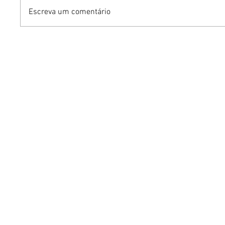
Escreva um comentário
Benzaelas: Benzadeus
Dia Inte
reúne grandes vozes
Cerveja:
femininas em novo
vinho s
audiovisual