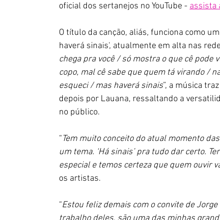
oficial dos sertanejos no YouTube - 
assista 
O título da canção, aliás, funciona como u
haverá sinais', atualmente em alta nas red
chega pra você / só mostra o que cê pode ve
copo, mal cê sabe que quem tá virando / na
esqueci / mas haverá sinais
”, a música tra
depois por Lauana, ressaltando a versatilid
no público.
“
Tem muito conceito do atual momento das 
um tema. ‘Há sinais’ pra tudo dar certo. T
especial e temos certeza que quem ouvir vai
os artistas.
“
Estou feliz demais com o convite de Jorge
trabalho deles, são uma das minhas grandes