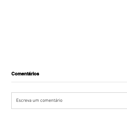
Comentários
Escreva um comentário
Grupo Chocolate estreia
Carlean
na Europa com primeira
com Nal