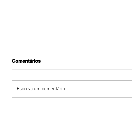
Comentários
Escreva um comentário
Marcas expoentes,
Avon rei
nacionais e
de body
internacionais,
Vibe
desembarcam em 18 de
novembro, na 10ª