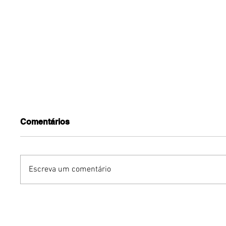
Comentários
Escreva um comentário
Benzaelas: Benzadeus
Dia Inte
reúne grandes vozes
Cerveja:
femininas em novo
vinho s