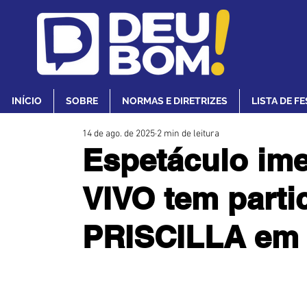
INÍCIO
SOBRE
NORMAS E DIRETRIZES
LISTA DE F
14 de ago. de 2025
2 min de leitura
Espetáculo im
VIVO tem parti
PRISCILLA em 