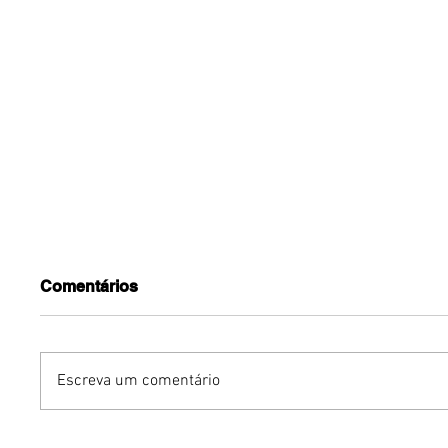
Comentários
Escreva um comentário
Turnê do Prêmio BTG
Dia dos 