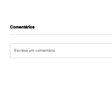
Comentários
Escreva um comentário
Turnê do Prêmio BTG
Dia dos 
Pactual da Música
Gastron
Brasileira chega a Brasília
Venânci
com homenagem a
opções 
Cazuza
família