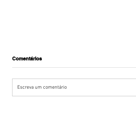
Comentários
Escreva um comentário
Arte Drag e Biodanza
Promove
inspiram projeto de
experim
formação do Distrito
Brasília
Federal
gratuita
Projeto