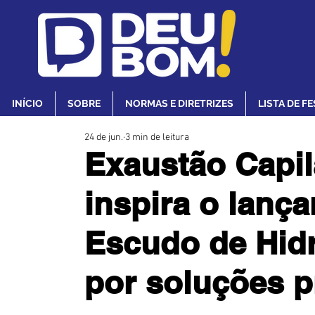
INÍCIO
SOBRE
NORMAS E DIRETRIZES
LISTA DE F
24 de jun.
3 min de leitura
Exaustão Capi
inspira o lanç
Escudo de Hid
por soluções pr