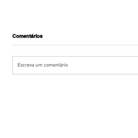
Comentários
Escreva um comentário
YOUNITE grava versão
Mari We
própria de "Acorda
Experie
Pedrinho" em single
sustentá
exclusivo para o Brasil
de um g
intelige