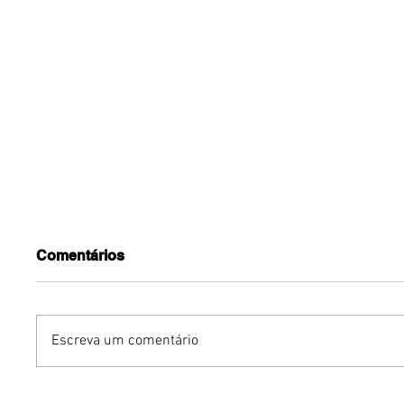
Comentários
Escreva um comentário
Iguatemi Brasília abre
Warner B