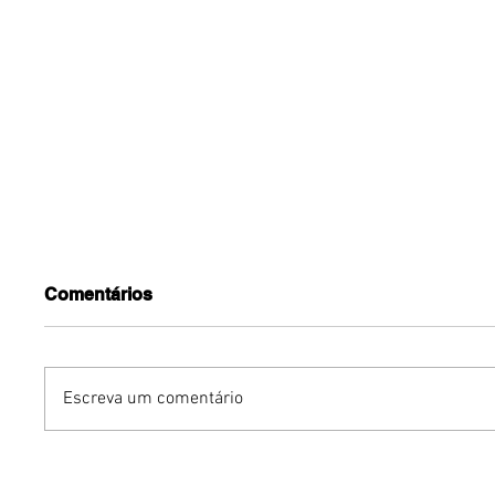
Comentários
Escreva um comentário
Benzaelas: Benzadeus
Dia Inte
reúne grandes vozes
Cerveja: