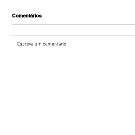
Comentários
Escreva um comentário
Arte Drag e Biodanza
Promove
inspiram projeto de
experim
formação do Distrito
Brasília
Federal
gratuita
Projeto