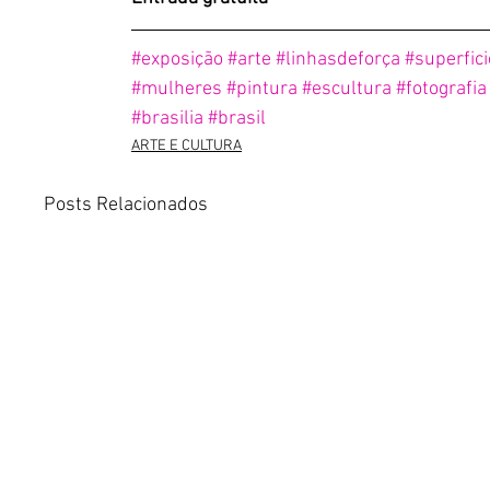
#exposição
#arte
#linhasdeforça
#superfic
#mulheres
#pintura
#escultura
#fotografia
#brasilia
#brasil
ARTE E CULTURA
Posts Relacionados