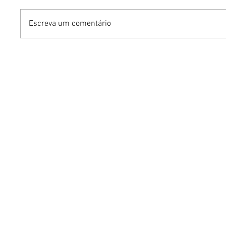
Escreva um comentário
Street Cadeirante Virtual
Bruno O
leva aulas gratuitas de
agenda 
dança a pessoas com
lança w
deficiência física de todo
Método 
o Brasil
em Brasí