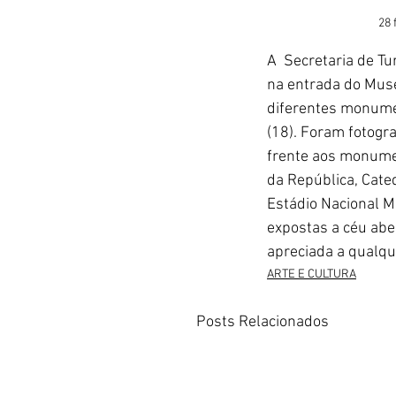
28 
A  Secretaria de Tu
na entrada do Muse
diferentes monumen
(18). Foram fotogr
frente aos monume
da República, Cated
Estádio Nacional M
expostas a céu abe
apreciada a qualque
ARTE E CULTURA
Posts Relacionados