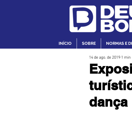
INÍCIO
SOBRE
NORMAS E D
14 de ago. de 2019
1 min 
Exposi
turísti
dança