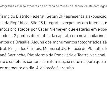
fotografias estarão expostas na entrada do Museu da República até domingo 
rismo do Distrito Federal (Setur/DF) apresenta a exposição 
u da República. São 28 fotografias expostas em totens su
tos projetados por Oscar Niemeyer, que estarão em exibi
afados 22 pontos diferentes da capital, com nove bailarino
ntos de Brasília. Alguns dos monumentos fotografados sã
ral, Praça dos Cristais, Memorial JK, Palácio do Planalto, To
ané Garrincha, Plataforma da Rodoviária e Teatro Nacional. 
rto e os totens contam com iluminação noturna para que a
r momento do dia. A visitação é gratuita.