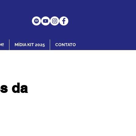
M!
MÍDIA KIT 2025
CONTATO
és da