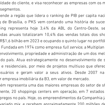
ldade do cliente, e visa reconhecer as empresas com os m
 segmentos.
nde a região que lidera o ranking de PIB per capita naci
 de Brasília, o PKS vem contando uma história de suces
ping representa hoje 3,4% da ABL do Centro-Oeste, se
das anuais totalizaram 10,4% das vendas totais dos s
 R$1,6 bilhão em 2023 e ocupando o quinto lugar no portfól
 
Fundada em 1974 como empresa 
full service
, a Multiplan
nvolvimento, propriedade e administração de um dos melh
o país. Atua estrategicamente no desenvolvimento de s
 e residenciais, por meio de projetos multiuso que ofere
suários e geram valor a seus ativos. Desde 2007 na 
or empresa imobiliária da B3, em valor de mercado.
m representa uma das maiores empresas do setor de sh
mente, 20 shoppings centers em operação, em 7 estados b
mpregos no país. Hoje, os empreendimentos da Companhia j
 variado mix, e recebem aproximadamente 200 milhões de v