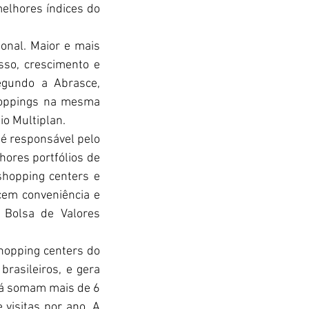
elhores índices do 
onal. Maior e mais 
so, crescimento e 
gundo a Abrasce, 
hoppings na mesma 
io Multiplan.
 é responsável pelo 
ores portfólios de 
hopping centers e 
cem conveniência e 
Bolsa de Valores 
opping centers do 
rasileiros, e gera 
á somam mais de 6 
isitas por ano. A 