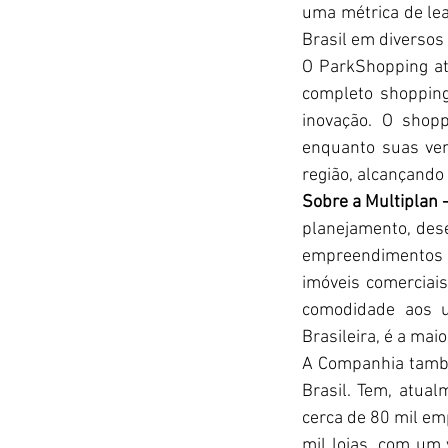
uma métrica de lea
Brasil em diversos
O ParkShopping ate
completo shopping
inovação. O shop
enquanto suas ven
região, alcançando
Sobre a Multiplan -
planejamento, dese
empreendimentos d
imóveis comerciais
comodidade aos u
Brasileira, é a mai
A Companhia també
Brasil. Tem, atual
cerca de 80 mil e
mil lojas, com um