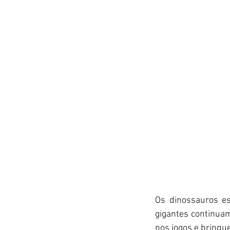
Os dinossauros es
gigantes continuam
nos jogos e brinqu