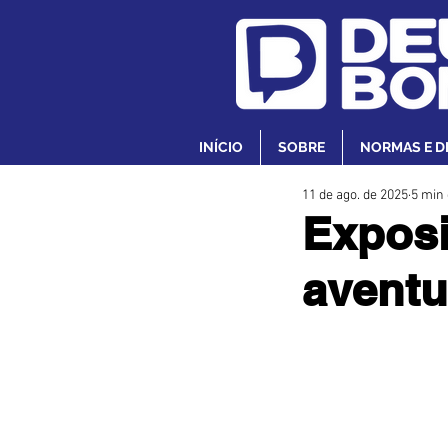
INÍCIO
SOBRE
NORMAS E D
11 de ago. de 2025
5 min 
Expos
aventu