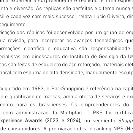
ma experiência surpreendente e realista. “É uma exposiç
nto e diversão. As réplicas são perfeitas e o tema nunca 
il e cada vez com mais sucesso”, relata Lucio Oliveira, dir
 seguimento.
icação das réplicas foi desenvolvido por um grupo de en
a revisão, para incorporar os avanços tecnológicos qu
rmações científica e educativa são responsabilidad
ecialistas em dinossauros do Instituto de Geologia da U
cas são feitas de esqueleto de aço reforçado, materiais elétr
poral com espuma de alta densidade, manualmente esculp
augurado em 1983, o ParkShopping é referência na capita
 e qualificado de marcas, ampla oferta de serviços e ex
imento para os brasilienses. Os empreendedores do 
, com administração da Multiplan. O PKS foi certific
xperience Awards (2023 e 2024)
, no segmento 
Shopp
 de consumidores. A premiação indica o ranking NPS (Net