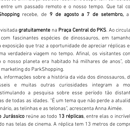
o entre um passado remoto e o nosso tempo. Que tal c
Shopping 
recebe, de 
9 de agosto a 7 de setembro,
 a
visitada 
gratuitamente
 na 
Praça Central do PKS
. Ao circul
e com fascinantes espécies de dinossauros, em tamanh
exposição que traz a oportunidade de apreciar réplicas 
ma verdadeira viagem no tempo. Afinal, os visitantes con
o nosso planeta era habitado há milhares de anos”, o
e marketing do ParkShopping.
, informações sobre a história da vida dos dinossauros, da
sseis e muitas outras curiosidades integram a mos
stimulando a pesquisa sobre esse período tão distant
s de todas as idades. “É um tema que não perde a atualid
ário, as telinhas e as telonas”, acrescenta Anna Aimée.
 Jurássico
 reúne ao todo 
13 réplicas
, entre elas o incrível
do nas telas de cinema. A réplica tem 13 metros de compr