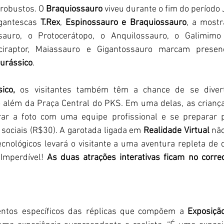
robustos. O 
Braquiossauro
 viveu durante o fim do período 
gantescas 
T.Rex
, 
Espinossauro e Braquiossauro
, a mostr
ssauro, o Protocerátopo, o Anquilossauro, o Galimimo 
urássico
.
ico,
 os visitantes também têm a chance de se diverti
ão além da Praça Central do PKS. Em uma delas, as crianç
rar a foto com uma equipe profissional e se preparar p
sociais (R$30). A garotada ligada em 
Realidade Virtual
 não
cnológicos levará o visitante a uma aventura repleta de
Imperdível! 
As duas atrações interativas ficam no corre
ntos específicos das réplicas que compõem a 
Exposiçã