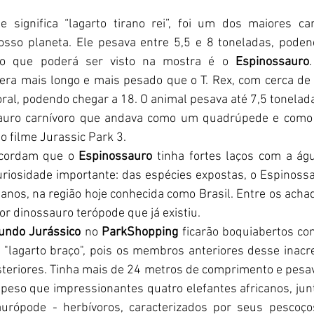
 significa “lagarto tirano rei”, foi um dos maiores car
sso planeta. Ele pesava entre 5,5 e 8 toneladas, poden
o que poderá ser visto na mostra é o 
Espinossauro
era mais longo e mais pesado que o T. Rex, com cerca de
al, podendo chegar a 18. O animal pesava até 7,5 tonelada
sauro carnívoro que andava como um quadrúpede e como 
o filme Jurassic Park 3.
ncordam que o 
Espinossauro
 tinha fortes laços com a águ
riosidade importante: das espécies expostas, o Espinossa
nos, na região hoje conhecida como Brasil. Entre os achado
or dinossauro terópode que já existiu.
undo Jurássico
 no 
ParkShopping
 ficarão boquiabertos co
 "lagarto braço", pois os membros anteriores desse inacre
teriores. Tinha mais de 24 metros de comprimento e pesav
eso que impressionantes quatro elefantes africanos, junt
urópode - herbívoros, caracterizados por seus pescoço