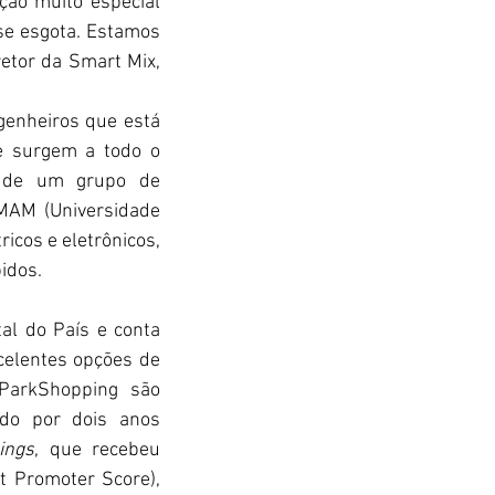
ão muito especial 
se esgota. Estamos 
etor da Smart Mix, 
genheiros que está 
e surgem a todo o 
e de um grupo de 
MAM (Universidade 
icos e eletrônicos, 
idos.
l do País e conta 
celentes opções de 
ParkShopping são 
ado por dois anos 
ings
, que recebeu 
 Promoter Score), 