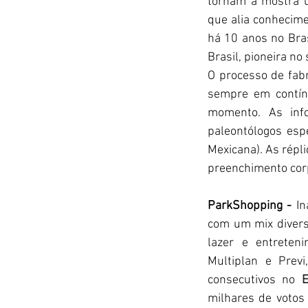
tornam a mostra u
que alia conhecime
há 10 anos no Bras
Brasil, pioneira no
O processo de fabr
sempre em contínu
momento. As info
paleontólogos esp
Mexicana). As répli
preenchimento cor
ParkShopping - 
In
com um mix diverso
lazer e entreten
Multiplan e Previ
consecutivos no 
E
milhares de votos