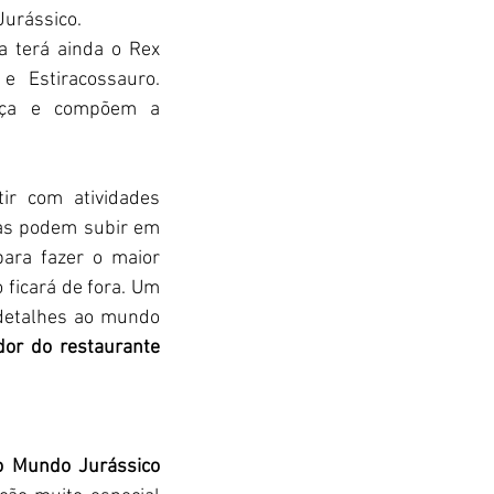
Jurássico.
a terá ainda o Rex 
e Estiracossauro. 
Pterossauro, Velociraptor, Maiassauro e Gigantossauro marcam presença e compõem a 
r com atividades 
as podem subir em 
ara fazer o maior 
 ficará de fora. Um 
 detalhes ao mundo 
dor do restaurante 
o Mundo Jurássico