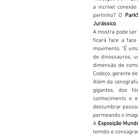
a incrível conexã
pertinho? O 
Park
Jurássico
.
A mostra pode ser 
ficará face a fac
movimento. “É uma 
de dinossauros, u
dimensão de como 
Codeço, gerente d
Além da cenografia
gigantes, dos fó
conhecimento e e
deslumbrar pessoa
permeando o imagin
A 
Exposição Mundo
temido e consagra