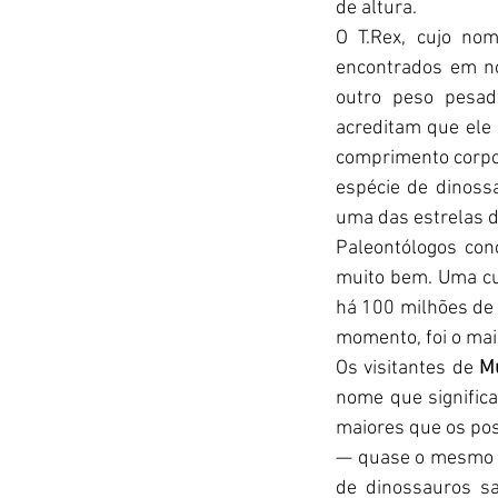
de altura.
O T.Rex, cujo nome
encontrados em no
outro peso pesad
acreditam que ele 
comprimento corpor
espécie de dinos
uma das estrelas d
Paleontólogos co
muito bem. Uma cu
há 100 milhões de a
momento, foi o mai
Os visitantes de 
M
nome que significa
maiores que os pos
— quase o mesmo p
de dinossauros sa