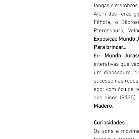
longas e membros 
Além das feras gi
Filhote, o Dilofo
Exposição Mundo J
Para brincar...
Em 
Mundo Juráss
interativas que v
um dinossauro, ti
sucesso nas redes 
spot com óculos te
dos dinos (R$25). 
Madero
.
Curiosidades
Os sons e movime