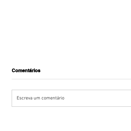
Comentários
Escreva um comentário
Dia dos Pais pode
KINO an
impulsionar delivery e
“FREE K
vendas de restaurantes
com apr