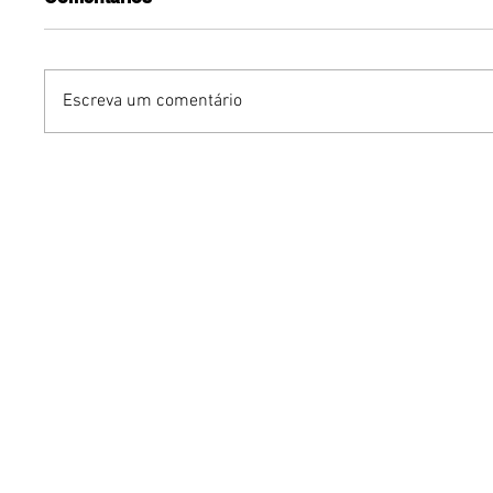
Escreva um comentário
Podcasts vivem nova fase
Marcas 
de crescimento no Brasil e
nacionai
Brasília acompanha
internac
profissionalização do
desemba
mercado
novembr
Expansã
ParkSho