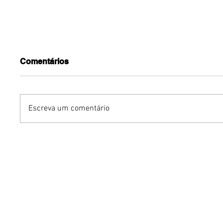
Comentários
Escreva um comentário
Avon reinventa portfólio
Grupo Ch
de body splashes Aqua
na Euro
Vibe
turnê in