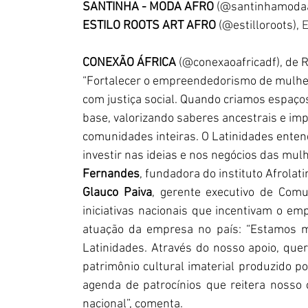
SANTINHA - MODA AFRO 
(@santinhamodaaf
ESTILO ROOTS ART AFRO 
(@estilloroots), 
E
CONEXÃO ÁFRICA
 (@conexaoafricadf), de
“Fortalecer o empreendedorismo de mulher
com justiça social. Quando criamos espaço
base, valorizando saberes ancestrais e i
comunidades inteiras. O Latinidades ente
investir nas ideias e nos negócios das mulh
Fernandes
,
fundadora do instituto Afrolati
Glauco Paiva
, gerente executivo de Comu
iniciativas nacionais que incentivam o em
atuação da empresa no país: “Estamos mui
Latinidades. Através do nosso apoio, que
patrimônio cultural imaterial produzido p
agenda de patrocínios que reitera nosso 
nacional”, comenta.