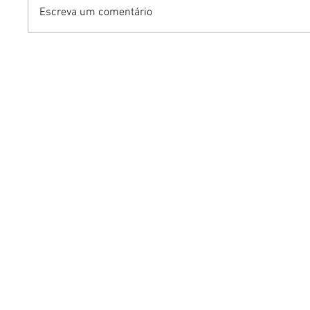
Escreva um comentário
Dia dos Pais pode
KINO an
impulsionar delivery e
“FREE K
vendas de restaurantes
com apr
em Brasília
São Paul
Brasília