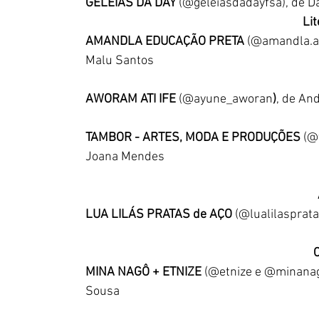
GELÉIAS DA DAY
 (@geleiasdadayfsa), de 
Lit
AMANDLA EDUCAÇÃO PRETA 
(@amandla.af
Malu Santos
AWORAM ATI IFE 
(@ayune_aworan
)
, de An
TAMBOR - ARTES, MODA E PRODUÇÕES 
(@
Joana Mendes
LUA LILÁS PRATAS de AÇO 
(@lualilasprat
MINA NAGÔ + ETNIZE 
(@etnize e @minana
Sousa