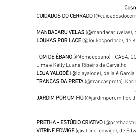
Cosm
CUIDADOS DO CERRADO 
(@cuidadosdocerra
MANDACARU VELAS 
(@mandacaruvelas), d
LOUKAS POR LACE 
(@loukasporlace), de K
TOM DE ÉBANO 
(@tomdeebano) - CASA, COR
Lima e Kelly Luana Ribeiro de Carvalho
LOJA YALODÊ 
(@lojayalode), de ialê Garci
TRANÇAS DA PRETA 
(@trancaspreta), Kar
JARDIM POR UM FIO
 (@jardimporum.fio), d
PRETHA - ESTÚDIO CRIATIVO 
(@prethaestud
VITRINE EDWIGE 
(@vitrine_edwige), de Edw