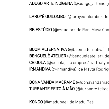
ADUGO ARTE INDÍGENA 
(@adugo_arteindige
LAROYÊ QUILOMBO 
(@laroyequilombo), de
RB ESTÚDIO 
(@estudior), de 
Rani Maya Cam
BOOM ALTERNATIVA 
(@boomalternativa), d
BENGUELÊ ATELIER 
(@bengueleatelier), d
CRIOOLA
 (@crioola), da empresária Thaty
IRMANDIVA
 (@irmandiva), de Mayta Rodrig
DONA VANDA MACRAME 
(@donavandamacra
TURBANTE FEITO À MÃO 
(@turbante.feitoa
KONGO 
(@madupae), de Madu Paé