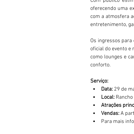
Com público esti
oferecendo uma exp
com a atmosfera a
entretenimento, ga
Os ingressos para 
oficial do evento e
como lounges e ca
conforto.
Serviço:
Data:
 29 de m
Local:
 Rancho 
Atrações princ
Vendas:
 A par
Para mais inf