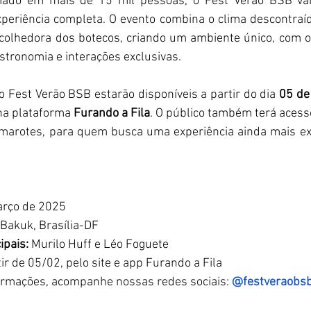
mado em mais de 15 mil pessoas, o Fest Verão BSB vai 
eriência completa. O evento combina o clima descontraíd
colhedora dos botecos, criando um ambiente único, com o
stronomia e interações exclusivas.
o Fest Verão BSB estarão disponíveis a partir do dia 
05 de
 na plataforma 
Furando a Fila
. O público também terá acess
marotes, para quem busca uma experiência ainda mais excl
arço de 2025
Bakuk, Brasília-DF
ipais:
 Murilo Huff e Léo Foguete
tir de 05/02, pelo site e app Furando a Fila
ormações, acompanhe nossas redes sociais:
@festveraobs