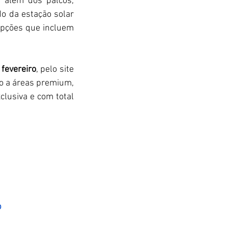
além dos palcos, 
o da estação solar 
pções que incluem 
 fevereiro
, pelo site 
o a áreas premium, 
usiva e com total 
b