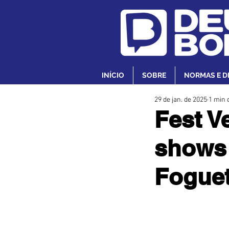
INÍCIO
SOBRE
NORMAS E D
29 de jan. de 2025
1 min d
Fest V
shows 
Fogue