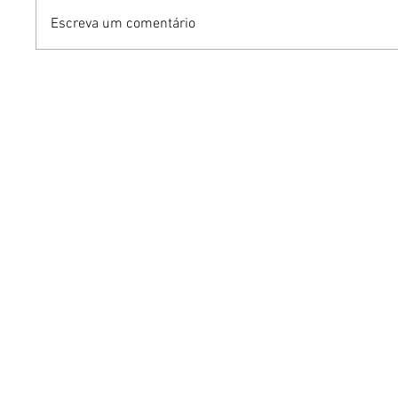
Escreva um comentário
Turnê do Prêmio BTG
Dia dos 
Pactual da Música
Gastron
Brasileira chega a Brasília
Venânci
com homenagem a
opções 
Cazuza
família