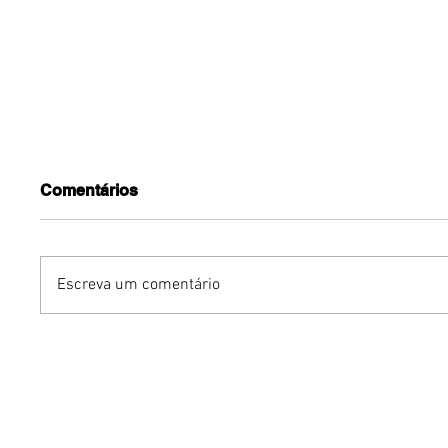
Comentários
Escreva um comentário
Benzaelas: Benzadeus
Dia Inte
reúne grandes vozes
Cerveja:
femininas em novo
vinho s
audiovisual