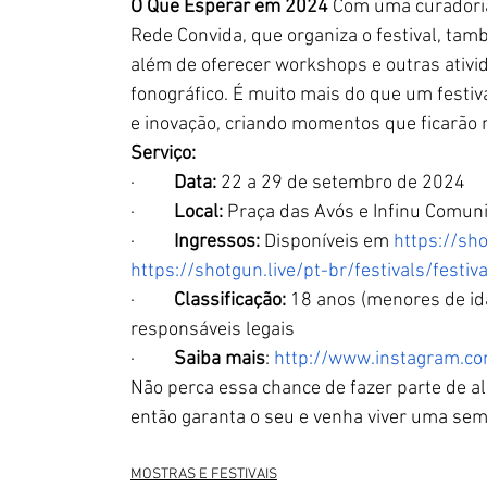
O Que Esperar em 2024
Com uma curadoria
Rede Convida, que organiza o festival, ta
além de oferecer workshops e outras ativid
fonográfico. É muito mais do que um festiv
e inovação, criando momentos que ficarão 
Serviço:
·         
Data:
 22 a 29 de setembro de 2024
·         
Local:
 Praça das Avós e Infinu Comuni
·         
Ingressos:
 Disponíveis em 
https://sh
https://shotgun.live/pt-br/festivals/fest
·         
Classificação:
 18 anos (menores de i
responsáveis legais
·         
Saiba mais
: 
http://www.instagram.com
Não perca essa chance de fazer parte de al
então garanta o seu e venha viver uma sema
MOSTRAS E FESTIVAIS