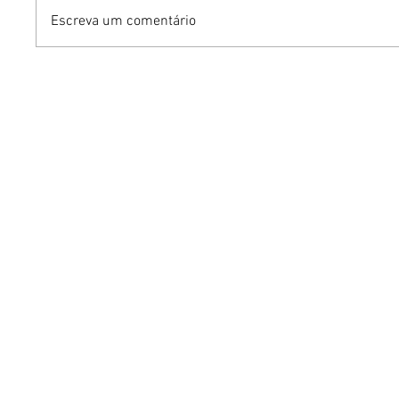
Escreva um comentário
Benzaelas: Benzadeus
Dia Inte
reúne grandes vozes
Cerveja:
femininas em novo
vinho s
audiovisual