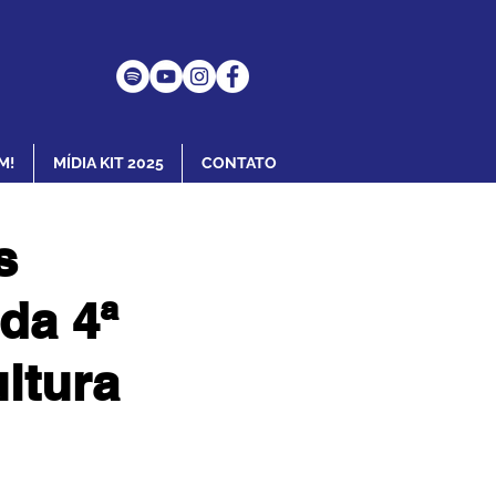
M!
MÍDIA KIT 2025
CONTATO
s
da 4ª
ltura