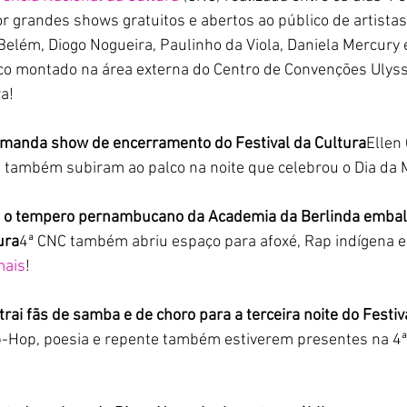
 grandes shows gratuitos e abertos ao público de artistas
 Belém, Diogo Nogueira, Paulinho da Viola, Daniela Mercury 
co montado na área externa do Centro de Convenções Ulys
ra!
omanda show de encerramento do Festival da Cultura
Ellen 
também subiram ao palco na noite que celebrou o Dia da M
m o tempero pernambucano da Academia da Berlinda embal
ura
4ª CNC também abriu espaço para afoxé, Rap indígena e 
mais
!
trai fãs de samba e de choro para a terceira noite do Festiv
p-Hop, poesia e repente também estiverem presentes na 4ª