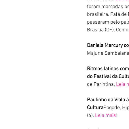
foram marcadas por
brasileira. Fafá de
passaram pelo pal
Brasília (DF). Confi
Daniela Mercury c
Majur e Sambaiana 
Ritmos latinos co
do Festival da Cult
de Parintins. 
Leia 
Paulinho da Viola a
Cultura
Pagode, Hi
(6). 
Leia mais
!