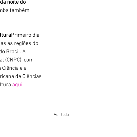
da noite do 
Pimba também 
ltura
Primeiro dia 
as as regiões do 
o Brasil. A 
ral (CNPC), com 
Ciência e a 
ricana de Ciências 
ltura 
aqui
.
Ver tudo