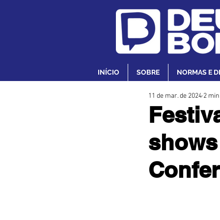
INÍCIO
SOBRE
NORMAS E D
11 de mar. de 2024
2 min
Festiv
shows 
Confer