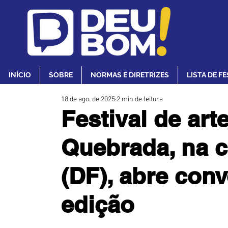
INÍCIO
SOBRE
NORMAS E DIRETRIZES
LISTA DE F
18 de ago. de 2025
2 min de leitura
Festival de art
Quebrada, na c
(DF), abre conv
edição