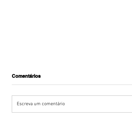
Comentários
Escreva um comentário
Humor sem censura:
Gurumê 
"Proibidão" reúne três
lança pr