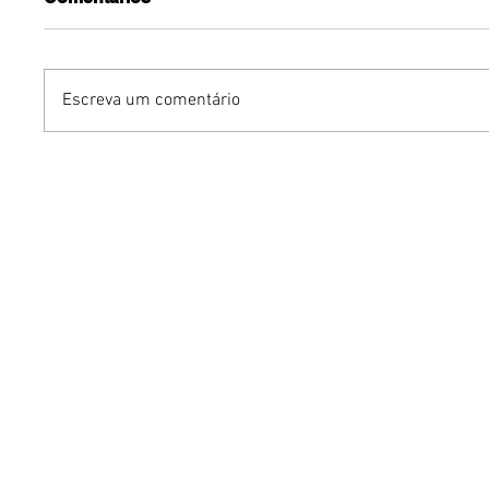
Escreva um comentário
Mari Weickert no PKS
Iguatemi
Experience: moda
venda ge
sustentável e os segredos
para a 3
de um guarda-roupa
Open Ai
inteligente