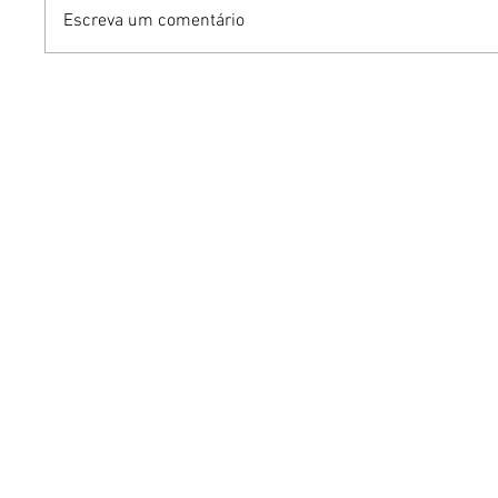
Escreva um comentário
Benzaelas: Benzadeus
Dia Inte
reúne grandes vozes
Cerveja:
femininas em novo
vinho s
audiovisual