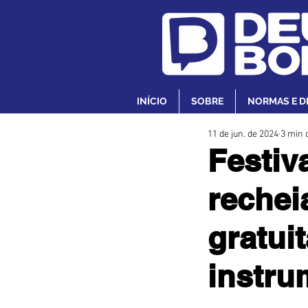
INÍCIO
SOBRE
NORMAS E D
11 de jun. de 2024
3 min d
Festiv
rechei
gratui
instru