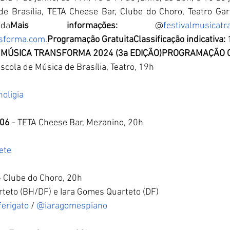
e Brasília, TETA Cheese Bar, Clube do Choro, Teatro Gar
da
Mais informações:
 @
festivalmusicat
nsforma.com
.
Programação GratuitaClassificação indicativa:
 
 MÚSICA TRANSFORMA 2024 (3a EDIÇÃO)PROGRAMAÇÃO
Escola de Música de Brasília, Teatro, 19h  
oligia
/06
 - TETA Cheese Bar, Mezanino, 20h  
ete
- Clube do Choro, 20h
arteto (BH/DF) e Iara Gomes Quarteto (DF)
ferigato
 / 
@iaragomespiano