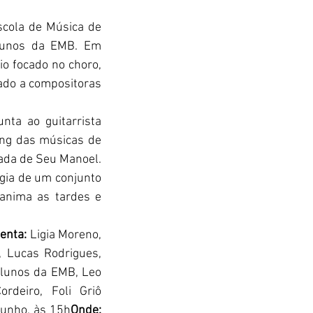
scola de Música de 
lunos da EMB. Em 
o focado no choro, 
ado a compositoras 
ta ao guitarrista 
ng das músicas de 
ada de Seu Manoel. 
rgia de um conjunto 
nima as tardes e 
nta: 
Ligia Moreno, 
, Lucas Rodrigues, 
Alunos da EMB, Leo 
deiro, Foli Griô 
 junho, às 15h
Onde: 