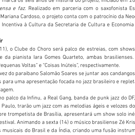
 marca os seis anos de história do projeto, iniciado em 20
ensa e faz
. Realizado em parceria com o saxofonista Es
 Mariana Cardoso, o projeto conta com o patrocínio da Neoe
 Incentiva à Cultura da Secretaria de Cultura e Economia Cr
ir
(11), o Clube do Choro será palco de estreias, com shows 
 e da pianista Iara Gomes Quarteto, ambas brasilienses.
equenas Voltas” e “Coisas Inúteis”, respectivamente.
a vez do paraibano Salomão Soares se juntar aos candangos
 para uma apresentação focada no jazz brasileiro e replet
ragem. 
no palco da Infinu, a Real Gang, banda de punk jazz do DF,
 Paulo, trarão um jazz com as melodias ágeis e velozes do
bre trompetista de Brasília, apresentará um show solo iné
estival. Animando a sexta (14) o músico brasiliense Zé Kri
s musicais do Brasil e da Índia, criando uma fusão instrum