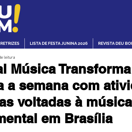
IRETRIZES
LISTA DE FESTA JUNINA 2026
REVISTA DEU BO
e leitura
al Música Transforma
a a semana com ativ
tas voltadas à música
mental em Brasília