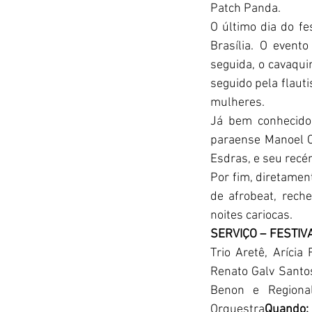
Patch Panda.
O último dia do fe
Brasília. O even
seguida, o cavaqui
seguido pela flaut
mulheres. 
Já bem conhecido 
paraense Manoel C
Esdras, e seu recé
Por fim, diretament
de afrobeat, rec
noites cariocas.
SERVIÇO – FESTIV
Trio Aretê, Arícia
Renato Galv Santos
Benon e Regional
Orquestra
Quando: 