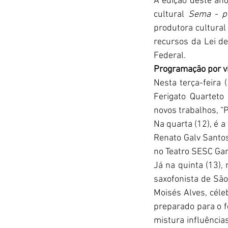
A edição deste ano
cultural 
Sema - p
produtora cultural
recursos da Lei de
Federal. 
Programação por v
Nesta terça-feira 
Ferigato Quarteto
novos trabalhos, “P
Na quarta (12), é 
Renato Galv Santos
no Teatro SESC Ga
Já na quinta (13), 
saxofonista de São
Moisés Alves, céle
preparado para o f
mistura influência