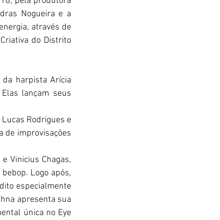
18, pela produtora 
dras Nogueira e a 
nergia, através de 
iativa do Distrito 
da harpista Arícia 
 Elas lançam seus 
 Lucas Rodrigues e 
a de improvisações 
 e Vinicius Chagas, 
 bebop. Logo após, 
dito especialmente 
shna apresenta sua 
ental única no Eye 