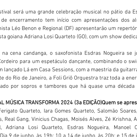
stival será uma grande celebração musical no pátio da E
to de encerramento tem início com apresentações dos a
nista Léo Benon e Regional (DF) apresentarão um repertóri
ista goiana Adriana Losi Quarteto (GO), com um show dedic
na cena candanga, o saxofonista Esdras Nogueira se jun
ordeiro para um espetáculo dançante, combinando o swi
m lançado Lá em Casa Sessions, com a maestria da guitarr
e do Rio de Janeiro, a Foli Griô Orquestra traz toda a ene
heado por sopros e tambores que há quase uma década a
AL MÚSICA TRANSFORMA 2024 (3a EDIÇÃO)Quem se aprese
 Ferigato Quarteto, Iara Gomes Quarteto, Salomão Soares
, Real Gang, Vinicius Chagas, Moisés Alves, Zé Krishna, 
, Adriana Losi Quarteto, Esdras Nogueira, Manoel Cor
Dia 9 de junho, às 19h; 10 a 14 de junho, às 20h; e 15 de