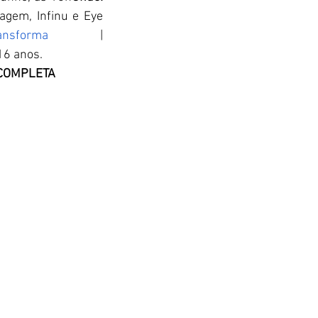
agem, Infinu e Eye 
ransforma
 | 
16 anos.
 COMPLETA