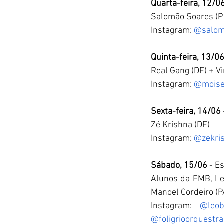
Quarta-feira, 12/0
Salomão Soares (PB
Instagram: 
@salom
Quinta-feira, 13/0
Real Gang (DF) + Vi
Instagram: 
@moise
Sexta-feira, 14/06
Zé Krishna (DF)
Instagram: 
@zekri
Sábado, 15/06
 - E
Alunos da EMB, Leo
Manoel Cordeiro (PA
Instagram: 
@leob
@foligrioorquestra