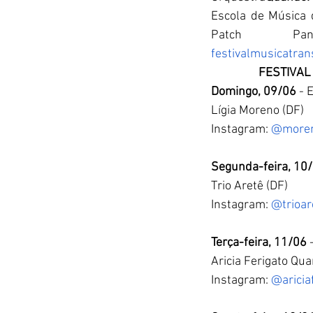
Escola de Música d
Patch Pan
festivalmusicatra
FESTIVAL
Domingo, 09/06
 - 
Lígia Moreno (DF)
Instagram: 
@moren
Segunda-feira, 10
Trio Aretê (DF)
Instagram: 
@trioar
Terça-feira, 11/06 
Aricia Ferigato Qu
Instagram: 
@aricia