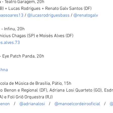
6
 - Teatro Garagem, 20h 
) + Lucas Rodrigues + Renato Galv Santos (DF)
aosoares13
 / 
@lucasrodriguesbass
 / 
@renatogalv
6
 - Infinu, 20h
nicius Chagas (SP) e Moisés Alves (DF)
s.alves.73
 - Eye Patch Panda, 20h 
shna
scola de Música de Brasília, Pátio, 15h 
 Benon e Regional (DF), Adriana Losi Quarteto (GO), Esdr
) e Foli Griô Orquestra (RJ)  
enon
 / 
@adrianalosi
 / 
@manoelcordeirooficial
 / 
@