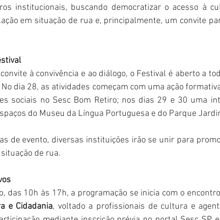
os institucionais, buscando democratizar o acesso à cult
ação em situação de rua e, principalmente, um convite para
stival
nvite à convivência e ao diálogo, o Festival é aberto a to
. No dia 28, as atividades começam com uma ação formativa 
tes sociais no Sesc Bom Retiro; nos dias 29 e 30 uma in
espaços do Museu da Língua Portuguesa e do Parque Jardi
as de evento, diversas instituições irão se unir para prom
situação de rua.
vos
o, das 10h às 17h, a programação se inicia com o encontro
ra e Cidadania
, voltado a profissionais de cultura e agent
rticipação mediante inscrição prévia no portal Sesc SP e