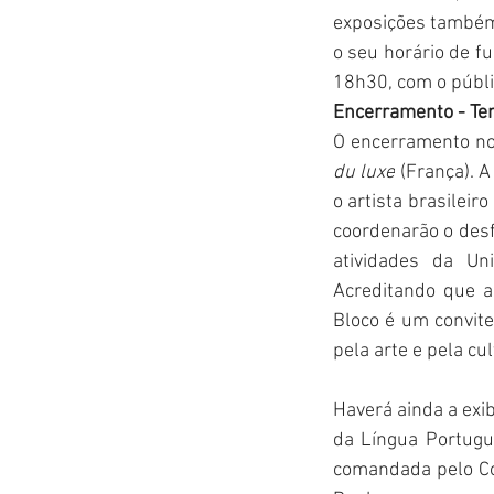
exposições também 
o seu horário de f
18h30, com o públi
Encerramento - Te
O encerramento no 
du luxe
 (França). A
o artista brasilei
coordenarão o desf
atividades da Un
Acreditando que a
Bloco é um convite
pela arte e pela cul
Haverá ainda a exi
da Língua Portugue
comandada pelo Col