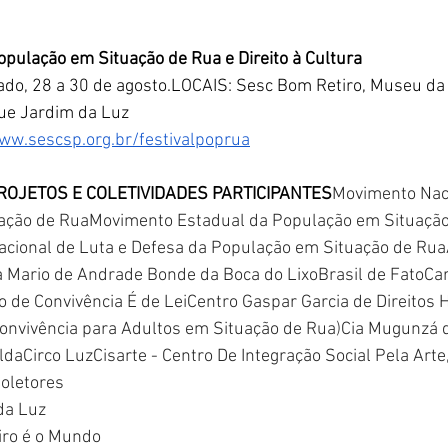
opulação em Situação de Rua e Direito à Cultura
ado, 28 a 30 de agosto.LOCAIS: Sesc Bom Retiro, Museu da
ue Jardim da Luz
ww.sescsp.org.br/festivalpoprua
ROJETOS E COLETIVIDADES PARTICIPANTES
Movimento Naci
ação de RuaMovimento Estadual da População em Situação
ional de Luta e Defesa da População em Situação de RuaA
a Mario de Andrade Bonde da Boca do LixoBrasil de FatoCa
 de Convivência É de LeiCentro Gaspar Garcia de Direito
onvivência para Adultos em Situação de Rua
)
Cia Mugunzá d
daCirco LuzCisarte - Centro De Integração Social Pela Arte,
oletores
da Luz
iro é o Mundo