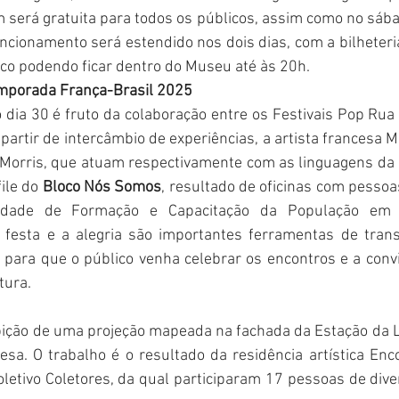
será gratuita para todos os públicos, assim como no sábad
uncionamento será estendido nos dois dias, com a bilheteri
co podendo ficar dentro do Museu até às 20h.
mporada França-Brasil 2025
dia 30 é fruto da colaboração entre os Festivais Pop Rua (
 partir de intercâmbio de experiências, a artista francesa Ma
ro Morris, que atuam respectivamente com as linguagens da 
ile do 
Bloco Nós Somos
, resultado de oficinas com pessoa
idade de Formação e Capacitação da População em S
 festa e a alegria são importantes ferramentas de transf
 para que o público venha celebrar os encontros e a conv
tura.
bição de uma projeção mapeada na fachada da Estação da 
sa. O trabalho é o resultado da residência artística Enco
etivo Coletores, da qual participaram 17 pessoas de dive