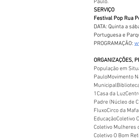
Paulo.
SERVIÇO
Festival Pop Rua
P
DATA: Quinta a sáb
Portuguesa e Parq
PROGRAMAÇÃO: 
w
ORGANIZAÇÕES, P
População em Situ
PauloMovimento Nac
MunicipalBibliotec
1Casa da LuzCentro
Padre (Núcleo de C
FluxoCirco da Mafal
EducaçãoColetivo C
Coletivo Mulheres 
Coletivo O Bom Ret