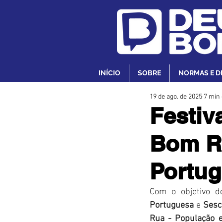
INÍCIO
SOBRE
NORMAS E D
19 de ago. de 2025
7 min 
Festiv
Bom Re
Portug
Com o objetivo d
Portuguesa
 e 
Sesc
Rua - População e