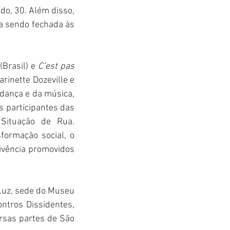
o, 30. Além disso, 
a sendo fechada às 
Brasil) e 
C’est pas 
rinette Dozeville e 
dança e da música, 
s participantes das 
ituação de Rua. 
ormação social, o 
ivência promovidos 
Luz, sede do Museu 
ntros Dissidentes, 
rsas partes de São 