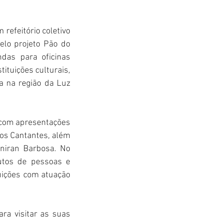
efeitório coletivo 
elo projeto Pão do 
as para oficinas 
ituições culturais, 
a na região da Luz 
 com apresentações 
os Cantantes, além 
ran Barbosa. No 
tos de pessoas e 
uições com atuação 
a visitar as suas 