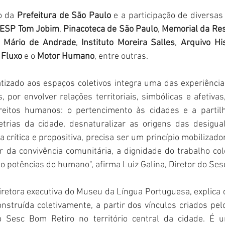
o da 
Prefeitura de São Paulo
 e a participação de diversas 
ESP Tom Jobim
, 
Pinacoteca de São Paulo
, 
Memorial da Res
a Mário de Andrade
, 
Instituto Moreira Salles
, 
Arquivo His
 Fluxo 
e o 
Motor Humano
, entre outras.
izado aos espaços coletivos integra uma das experiência
, por envolver relações territoriais, simbólicas e afetivas
eitos humanos: o pertencimento às cidades e a partilh
etrias da cidade, desnaturalizar as origens das desigual
 crítica e propositiva, precisa ser um princípio mobilizador
 da convivência comunitária, a dignidade do trabalho colet
mo potências do humano", afirma Luiz Galina, Diretor do Ses
iretora executiva do Museu da Língua Portuguesa, explica q
struída coletivamente, a partir dos vínculos criados pe
o Sesc Bom Retiro no território central da cidade. É 