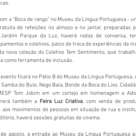
icas.
 com a “Boca de rango” no Museu da Língua Portuguesa - um r
ratuita de refeições no almoço e no jantar, preparadas p
Jardim Parque da Luz, haverá rodas de conversa, tend
pamentos e coletivos, palco de troca de experiências de inst
 da nova coleção do Coletivo Tem Sentimento, que trabalh
 como ferramenta de inclusão.
 evento ficará no Pátio B do Museu da Língua Portuguesa,
 Samba do Bule, Nego Bala, Bonde da Boca do Lixo, Cidadã
MESP Tom Jobim em um cortejo em homenagem a Adoni
rrerá também a 
Feira Luz Criativa
, com venda de produ
as aos movimentos de pessoas em situação de rua e instit
uditório, haverá sessões gratuitas de cinema.
9 de agosto, a entrada ao Museu da Língua Portuguesa par