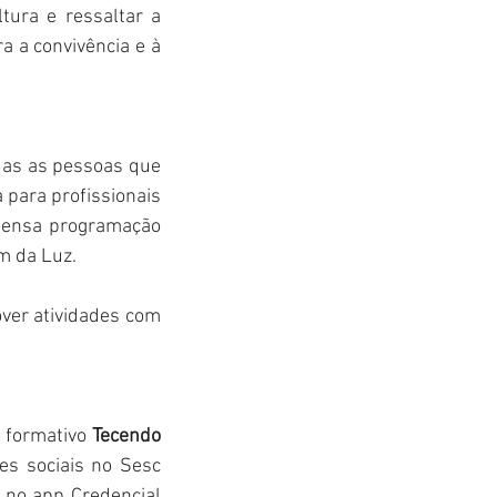
ura e ressaltar a 
 a convivência e à 
das as pessoas que 
para profissionais 
tensa programação 
m da Luz.
over atividades com 
 formativo 
Tecendo 
es sociais no Sesc 
 no app Credencial 