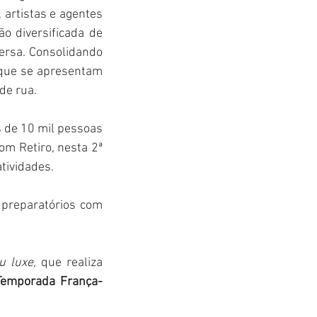
 artistas e agentes 
 diversificada de 
versa. Consolidando 
 que se apresentam 
de rua.
s de 10 mil pessoas 
m Retiro, nesta 2ª 
tividades.
 preparatórios com 
u luxe, 
que realiza 
Temporada França-