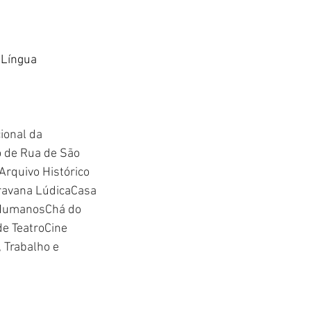
 Língua 
onal da 
 de Rua de São 
rquivo Histórico 
ravana LúdicaCasa 
s HumanosChá do 
e TeatroCine 
 Trabalho e 