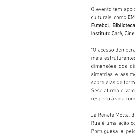
O evento tem apoi
culturais, como 
EM
Futebol
, 
Bibliotec
Instituto Çarê, Cine
"O acesso democrat
mais estruturantes
dimensões dos dir
simetrias e assim
sobre elas de forma
Sesc afirma o valor
respeito à vida co
Já Renata Motta, d
Rua é uma ação con
Portuguesa e pel