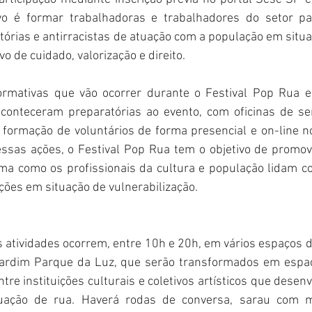
vo é formar trabalhadoras e trabalhadores do setor para
tórias e antirracistas de atuação com a população em situa
vo de cuidado, valorização e direito.
rmativas que vão ocorrer durante o Festival Pop Rua e
conteceram preparatórias ao evento, com oficinas de sen
 formação de voluntários de forma presencial e on-line 
ssas ações, o Festival Pop Rua tem o objetivo de promo
a como os profissionais da cultura e população lidam co
ções em situação de vulnerabilização.
s atividades ocorrem, entre 10h e 20h, em vários espaços 
ardim Parque da Luz, que serão transformados em espaço
ntre instituições culturais e coletivos artísticos que dese
uação de rua. Haverá rodas de conversa, sarau com mi