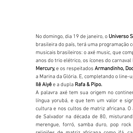
No domingo, dia 19 de janeiro, o 
Universo 
brasileira do país, terá uma programação 
musicais brasileiros: o axé music, que co
anos do trio elétrico, os ícones do carnaval
Mercury, 
e os respeitados 
Armandinho, Dod
a Marina da Glória. E, completando o line-u
Ilê Aiyê
 e a dupla
 Rafa & Pipo.
A palavra axé tem sua origem no continent
língua yorubá, e que tem um valor e sign
cultura e nos cultos de matriz africana. 
de Salvador na década de 80, misturando
merengue, forró, samba duro, pop rock 
religiões de matriz africana como ifá,