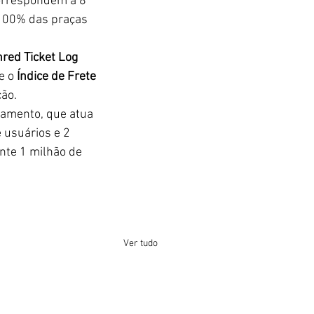
orrespondem a 8 
100% das praças 
red Ticket Log 
e o 
Índice de Frete 
ção.
gamento, que atua 
 usuários e 2 
nte 1 milhão de 
Ver tudo