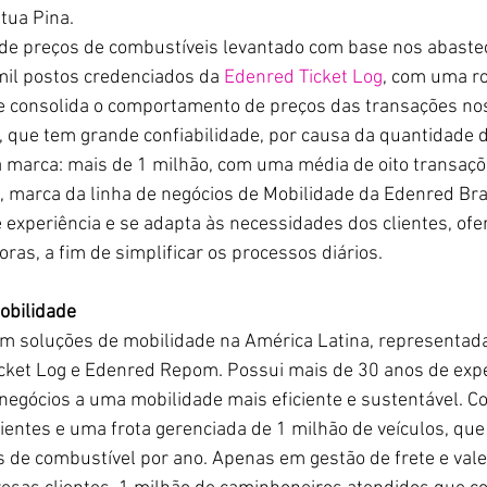
tua Pina. 
 de preços de combustíveis levantado com base nos abaste
mil postos credenciados da 
Edenred Ticket Log
, com uma ro
e consolida o comportamento de preços das transações nos
 que tem grande confiabilidade, por causa da quantidade d
 marca: mais de 1 milhão, com uma média de oito transaçõ
, marca da linha de negócios de Mobilidade da Edenred Bras
 experiência e se adapta às necessidades dos clientes, of
as, a fim de simplificar os processos diários. 
obilidade
em soluções de mobilidade na América Latina, representada
ket Log e Edenred Repom. Possui mais de 30 anos de exper
negócios a uma mobilidade mais eficiente e sustentável. C
ientes e uma frota gerenciada de 1 milhão de veículos, qu
os de combustível por ano. Apenas em gestão de frete e val