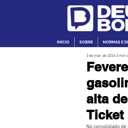
INÍCIO
SOBRE
NORMAS E D
3 de mar. de 2024
3 min d
Fevere
gasoli
alta d
Ticket
No consolidado de f