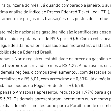
ira quinzena do mês. Já quando comparado a janeiro, o au
tima análise do Índice de Preços Edenred Ticket Log (IPTL)
tamento de preços das transações nos postos de combustí
sto médio nacional da gasolina não são identificadas desde
litro saiu de patamares de R$ 6 para R$ 5. Com a cobrança 
segue de alta no valor repassado aos motoristas”, destaca D
obilidade da Edenred Brasil.
penas o Norte registrou estabilidade no preço da gasolina 
e fevereiro, encerrando o mês a R$ 6,27. Ainda assim, essa
 demais regiões, o combustível aumentou, com destaque pa
mercializado a R$ 6,01, com acréscimo de 0,33%. Já a média m
da nos postos da Região Sudeste, a R$ 5,78.
apenas o Amazonas apresentou redução de 1,97% para a ga
$ 5,97. Os demais apresentaram incremento ou o mesmo pr
ze dias do mês, com destaque para a Paraíba, onde o combu