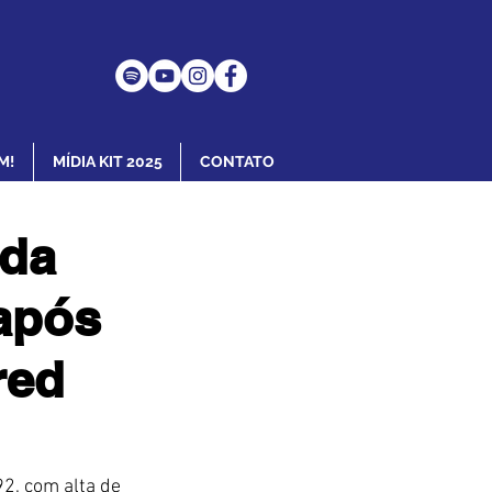
M!
MÍDIA KIT 2025
CONTATO
 da
 após
red
92, com alta de 