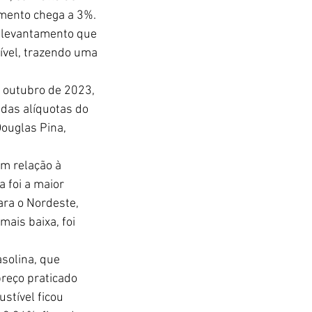
mento chega a 3%. 
, levantamento que 
vel, trazendo uma 
 outubro de 2023, 
das alíquotas do 
ouglas Pina, 
em relação à 
 foi a maior 
ra o Nordeste, 
ais baixa, foi 
solina, que 
eço praticado 
stível ficou 