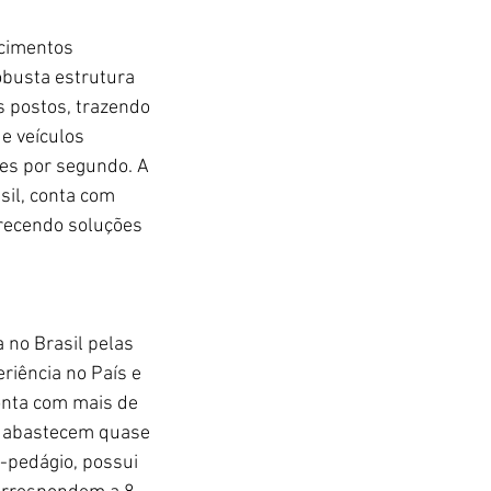
cimentos 
busta estrutura 
 postos, trazendo 
e veículos 
es por segundo. A 
il, conta com 
erecendo soluções 
 no Brasil pelas 
iência no País e 
onta com mais de 
e abastecem quase 
e-pedágio, possui 