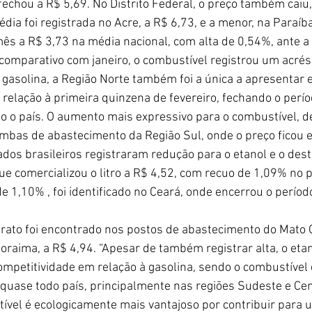
echou a R$ 5,69. No Distrito Federal, o preço também caiu,
dia foi registrada no Acre, a R$ 6,73, e a menor, na Paraíba
mês a R$ 3,73 na média nacional, com alta de 0,54%, ante a
o comparativo com janeiro, o combustível registrou um acré
gasolina, a Região Norte também foi a única a apresentar e
relação à primeira quinzena de fevereiro, fechando o perío
o o país. O aumento mais expressivo para o combustível, de
ombas de abastecimento da Região Sul, onde o preço ficou 
os brasileiros registraram redução para o etanol e o desta
ue comercializou o litro a R$ 4,52, com recuo de 1,09% no 
 de 1,10% , foi identificado no Ceará, onde encerrou o perí
arato foi encontrado nos postos de abastecimento do Mato G
oraima, a R$ 4,94. “Apesar de também registrar alta, o eta
mpetitividade em relação à gasolina, sendo o combustíve
quase todo país, principalmente nas regiões Sudeste e Ce
tível é ecologicamente mais vantajoso por contribuir para 