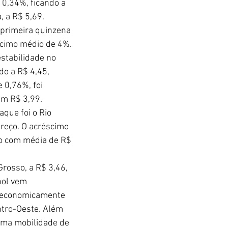
 0,34%, ficando a 
, a R$ 5,69.
 primeira quinzena 
scimo médio de 4%. 
stabilidade no 
do a R$ 4,45, 
 0,76%, foi 
em R$ 3,99. 
que foi o Rio 
preço. O acréscimo 
odo com média de R$ 
rosso, a R$ 3,46, 
nol vem 
l economicamente 
ntro-Oeste. Além 
uma mobilidade de 