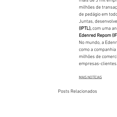
mais de 3 mil empr
milhões de transa
de pedágio em todo 
Juntas, desenvolve
(IPTL),
 com uma aná
Edenred Repom (IF
No mundo, a Edenre
como a companhia d
milhões de comerci
empresas-clientes.
MAIS NOTÍCIAS
Posts Relacionados