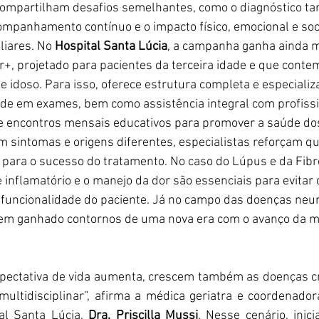
compartilham desafios semelhantes, como o diagnóstico tard
mpanhamento contínuo e o impacto físico, emocional e soci
liares. No 
Hospital Santa Lúcia
, a campanha ganha ainda ma
+, projetado para pacientes da terceira idade e que conte
 idoso. Para isso, oferece estrutura completa e especializ
ade em exames, bem como assistência integral com profissi
 e encontros mensais educativos para promover a saúde do
sintomas e origens diferentes, especialistas reforçam qu
 para o sucesso do tratamento. No caso do Lúpus e da Fibro
 inflamatório e o manejo da dor são essenciais para evitar
a funcionalidade do paciente. Já no campo das doenças neur
tem ganhado contornos de uma nova era com o avanço da m
xpectativa de vida aumenta, crescem também as doenças cr
tidisciplinar”, afirma a médica geriatra e coordenadora
al Santa Lúcia, 
Dra. Priscilla Mussi
. Nesse cenário, inici