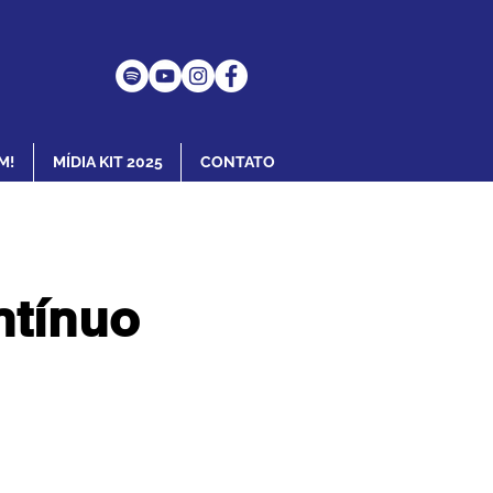
M!
MÍDIA KIT 2025
CONTATO
ntínuo