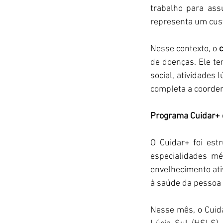
trabalho para assu
representa um cust
Nesse contexto, o 
c
de doenças. Ele te
social, atividades 
completa a coorden
Programa Cuidar+ e
O Cuidar+ foi estr
especialidades m
envelhecimento at
à saúde da pessoa 
Nesse mês, o Cuida