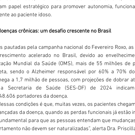
ham papel estratégico para promover autonomia, funcional
ente ao paciente idoso. 
oenças crônicas: um desafio crescente no Brasil
s pautadas pela campanha nacional do Fevereiro Roxo, as 
escimento acelerado no Brasil, devido ao envelhecimen
zação Mundial da Saúde (OMS), mais de 55 milhões de p
eta, sendo o Alzheimer responsável por 60% a 70% dos 
hega a 1,7 milhão de pessoas, com projeções de dobrar até
da Secretaria de Saúde (SES-DF) de 2024 indicam 
8.606 portadores da doença.
dessas condições é que, muitas vezes, os pacientes chegam
nçadas da doença, quando as perdas funcionais já estão in
 fundamental para que as pessoas entendam que mudanças 
amento não devem ser naturalizadas”, alerta Dra. Priscilla