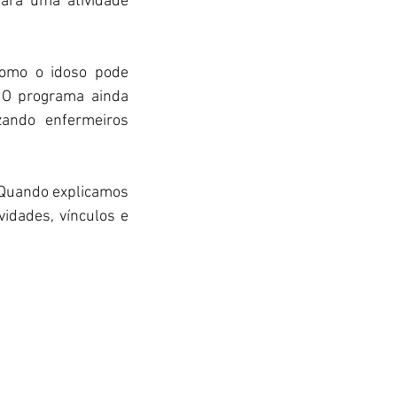
ara uma atividade 
omo o idoso pode 
 O programa ainda 
zando enfermeiros 
Quando explicamos 
dades, vínculos e 