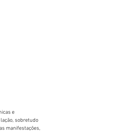
icas e 
ulação, sobretudo 
uas manifestações, 