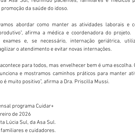
 da Asa Sul, reunindo pacientes, familiares e médicos p
à promoção da saúde do idoso.
 vamos abordar como manter as atividades laborais e c
 produtivo", afirma a médica e coordenadora do projeto. 
, exames e, se necessário, internação geriátrica, utili
ilizar o atendimento e evitar novas internações. 
 acontece para todos, mas envelhecer bem é uma escolha. 
unciona e mostramos caminhos práticos para manter ativi
 é muito positivo”, afirma a Dra. Priscilla Mussi. 
ensal programa Cuidar+ 
ereiro de 2026
ta Lúcia Sul, da Asa Sul. 
 familiares e cuidadores. 