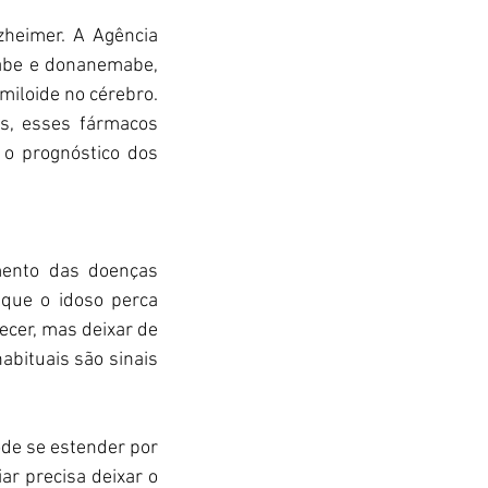
zheimer. A Agência 
abe e donanemabe, 
iloide no cérebro. 
s, esses fármacos 
o prognóstico dos 
mento das doenças 
que o idoso perca 
cer, mas deixar de 
abituais são sinais 
A médica explica que, no caso das doenças neurodegenerativas, a evolução pode se estender por 
ar precisa deixar o 