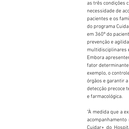
as três condições 
necessidade de aco
pacientes e os fami
do programa Cuidar
em 360º do paciente
prevenção e agilid
multidisciplinares
Embora apresentem 
fator determinante
exemplo, o controle
órgãos e garantir 
detecção precoce 
e farmacológica.
“À medida que a e
acompanhamento mul
Cuidar+ do Hospit