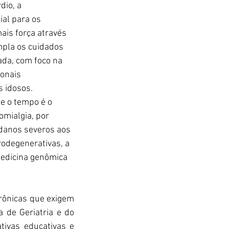
io, a 
al para os 
is força através 
mpla os cuidados 
ada, com foco na 
onais 
s idosos.
e o tempo é o 
mialgia, por 
 danos severos aos 
odegenerativas, a 
edicina genômica 
ônicas que exigem 
 de Geriatria e do 
ativas educativas e 