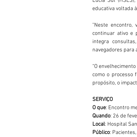
Lúcia Sul (HSLS),
educativa voltada 
"Neste encontro,
continuar ativo e
integra consultas
navegadores para ag
“O envelhecimento
como o processo f
propósito, o impacto
SERVIÇO
O que
: Encontro m
Quando
: 26 de fev
Local
: Hospital San
Público
: Pacientes,