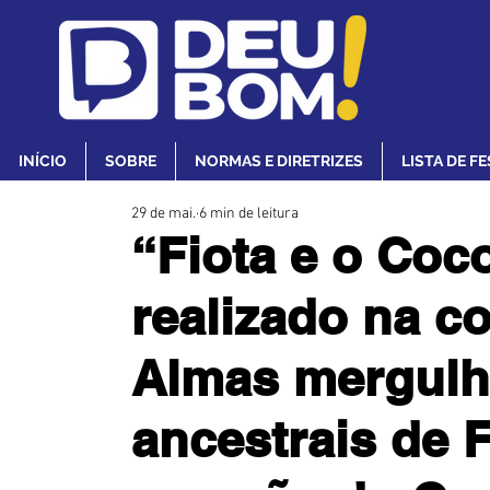
INÍCIO
SOBRE
NORMAS E DIRETRIZES
LISTA DE F
29 de mai.
6 min de leitura
“Fiota e o Coco
realizado na c
Almas mergulh
ancestrais de 