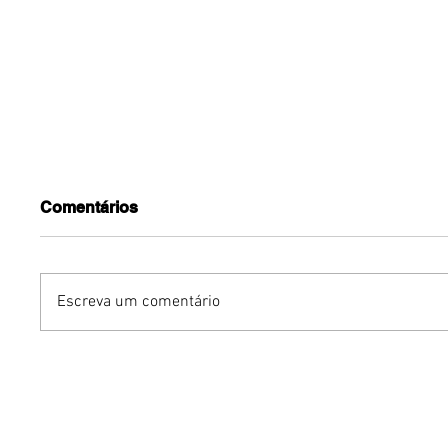
Comentários
Escreva um comentário
Benzaelas: Benzadeus
Dia Inte
reúne grandes vozes
Cerveja:
femininas em novo
vinho s
audiovisual