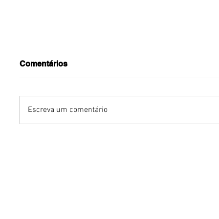
Comentários
Escreva um comentário
Benzaelas: Benzadeus
Dia Inte
reúne grandes vozes
Cerveja:
femininas em novo
vinho s
audiovisual