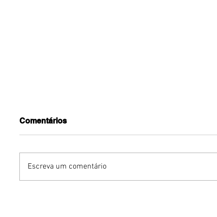
Comentários
Escreva um comentário
Benzaelas: Benzadeus
Dia Inte
reúne grandes vozes
Cerveja:
femininas em novo
vinho s