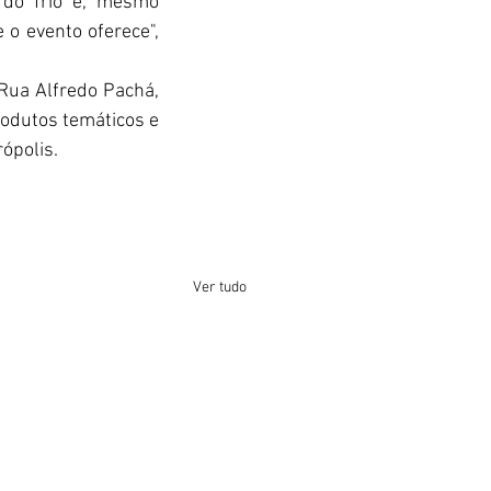
do frio e, mesmo 
o evento oferece", 
Rua Alfredo Pachá, 
rodutos temáticos e 
ópolis.
Ver tudo