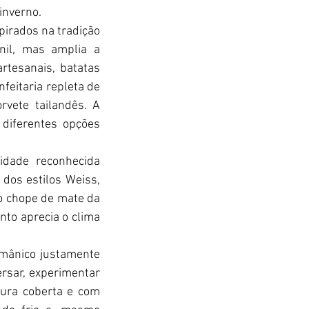
inverno.
irados na tradição 
il, mas amplia a 
tesanais, batatas 
eitaria repleta de 
vete tailandês. A 
iferentes opções 
dade reconhecida 
dos estilos Weiss, 
o chope de mate da 
to aprecia o clima 
mânico justamente 
rsar, experimentar 
ura coberta e com 