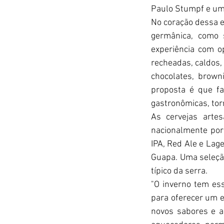
Paulo Stumpf e um 
No coração dessa e
germânica, como 
experiência com o
recheadas, caldos,
chocolates, brown
proposta é que f
gastronômicas, tor
As cervejas arte
nacionalmente por 
IPA, Red Ale e Lag
Guapa. Uma seleção
típico da serra.
"O inverno tem es
para oferecer um e
novos sabores e a