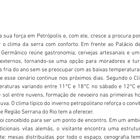
a sua força em Petrópolis e, com ele, cresce a procura por
r o clima da serra com conforto. Em frente ao Palácio de 
e Germânico reúne gastronomia, cervejas artesanais e um 
externos, tornando-se uma opção para moradores e turi
is fria do ano sem se preocupar com as baixas temperatura
e esse cenário continue nos próximos dias. Segundo o Cl
raturas variando entre 11°C e 18°C no sábado e 12°C e
sol entre nuvens, formação de nevoeiro nas primeiras ho
uva. O clima típico do inverno petropolitano reforça o convit
e Região Serrana do Rio tem a oferecer.
foi concebido para ser um ponto de encontro. Em um ambi
dicionais vilas alemãs, o visitante encontra uma estrut
nte: mesas distribuídas por todo o espaço, cenografia tem