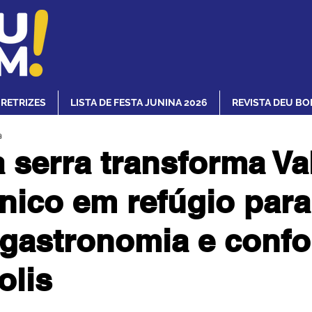
IRETRIZES
LISTA DE FESTA JUNINA 2026
REVISTA DEU BO
a
a serra transforma Va
ico em refúgio par
gastronomia e confo
olis