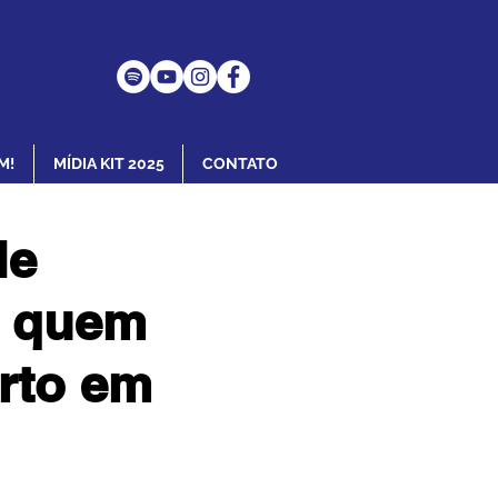
M!
MÍDIA KIT 2025
CONTATO
le
a quem
rto em