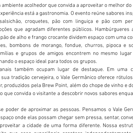
ambiente acolhedor que convida a aproveitar o melhor do 
xperiência está a gastronomia. O evento reúne sabores insp
salsichão, croquetes, pão com linguiça e pão com pern
pções que agradam diferentes públicos. Hambúrgueres ar
 pão de alho e frango crocante dividem espaço com uma conf
ies, bombons de morango, fondue, churros, pipoca e sor
amílias e grupos de amigos encontrem no mesmo lugar d
nando o espaço ideal para todos os grupos.
sanais também ocupam lugar de destaque. Em uma ci
sua tradição cervejeira, o Vale Germânico oferece rótulos 
er, produzidos pela Brew Point, além do chope de vinho e d
 que convida o visitante a descobrir novos sabores enquan
se poder de aproximar as pessoas. Pensamos o Vale Ger
spaço onde elas possam chegar sem pressa, sentar, conve
proveitar a cidade de uma forma diferente. Nossa estrut