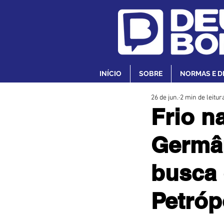
INÍCIO
SOBRE
NORMAS E D
26 de jun.
2 min de leitur
Frio n
Germân
busca 
Petróp