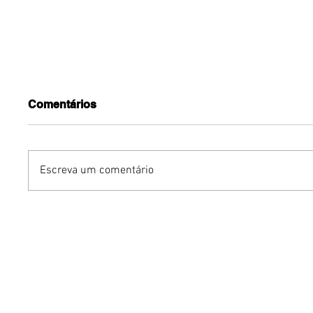
Comentários
Escreva um comentário
Em noite histórica no
Tulipa B
Doce Maravilha 2026,
do Brasil
Paulinho da Viola se
Pure Go
reencontra com Maria
chope
Bethânia no palco e
emociona o público