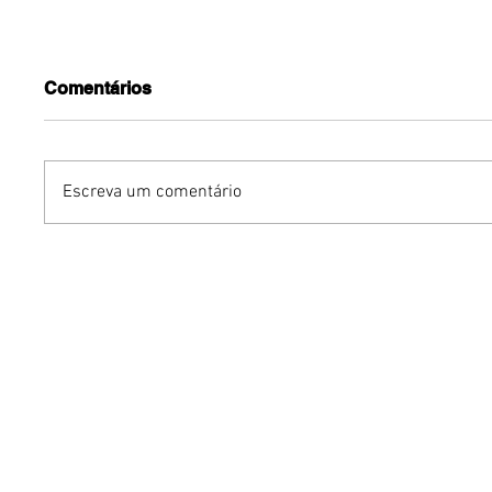
Comentários
Escreva um comentário
Iguatemi Brasília abre
Warner B
venda geral de ingressos
SBT anu
para a 3ª edição do Cine
quadro 
Open Air
Escondi
longa 'O