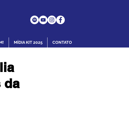
M!
MÍDIA KIT 2025
CONTATO
lia
 da