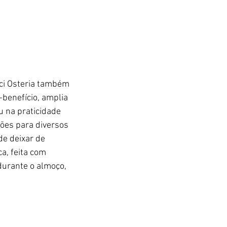
ci Osteria também 
benefício, amplia 
 na praticidade 
es para diversos 
e deixar de 
a, feita com 
durante o almoço, 