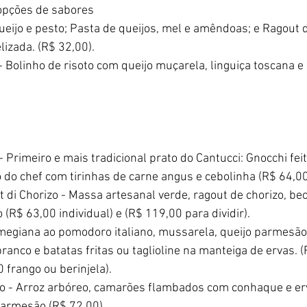
opções de sabores
queijo e pesto; Pasta de queijos, mel e amêndoas; e Ragout
izada. (R$ 32,00). 
- Bolinho de risoto com queijo muçarela, linguiça toscana e
- Primeiro e mais tradicional prato do Cantucci: Gnocchi fei
 do chef com tirinhas de carne angus e cebolinha (R$ 64,00
t di Chorizo - Massa artesanal verde, ragout de chorizo, b
 (R$ 63,00 individual) e (R$ 119,00 para dividir).
megiana ao pomodoro italiano, mussarela, queijo parmesão 
nco e batatas fritas ou taglioline na manteiga de ervas. (R
 frango ou berinjela).
o - Arroz arbóreo, camarões flambados com conhaque e erv
 parmesão (R$ 72,00).