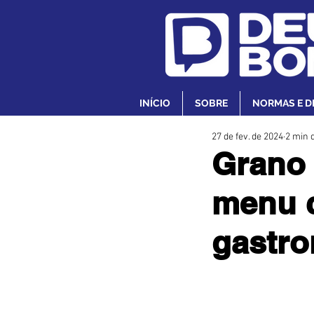
INÍCIO
SOBRE
NORMAS E D
27 de fev. de 2024
2 min d
Grano 
menu c
gastro