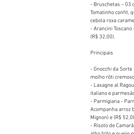
- Bruschetas – 03 
Tomatinho confit, 
cebola roxa caramel
- Arancini Toscano 
(R$ 32,00).
Principais
- Gnocchi da Sorte 
molho rôti cremoso
- Lasagne al Ragou
italiano e parmesão
- Parmigiana - Par
Acompanha arroz bra
Mignon) e (R$ 52,00
- Risoto de Camarã
alho frito e queijo