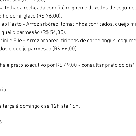
sa folhada recheada com filé mignon e duxelles de cogum
olho demi-glace (R$ 76,00).
 ao Pesto - Arroz arbóreo, tomatinhos confitados, queijo m
 queijo parmesão (R$ 54,00).
cini e Filé - Arroz arbóreo, tirinhas de carne angus, cogumel
dos e queijo parmesão (R$ 66,00).
a e prato executivo por R$ 49,00 - consultar prato do dia* (
ria
de terça à domingo das 12h até 16h.
S