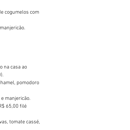
 de cogumelos com 
 manjericão.
to na casa ao 
).
echamel, pomodoro 
e manjericão. 
$ 65,00 filé 
as, tomate cassé, 