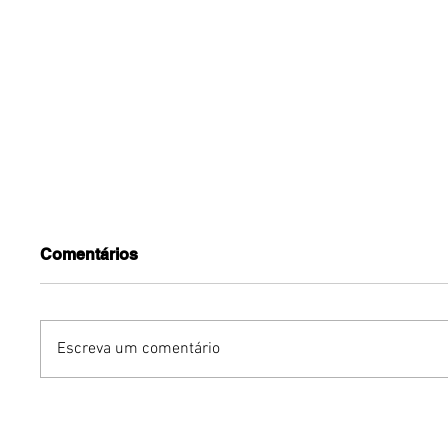
Comentários
Escreva um comentário
Benzaelas: Benzadeus
Dia Inte
reúne grandes vozes
Cerveja:
femininas em novo
vinho s