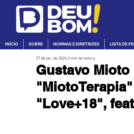
INÍCIO
SOBRE
NORMAS E DIRETRIZES
LISTA DE F
27 de jan. de 2024
2 min de leitura
Gustavo Mioto 
"MiotoTerapia
"Love+18", fe