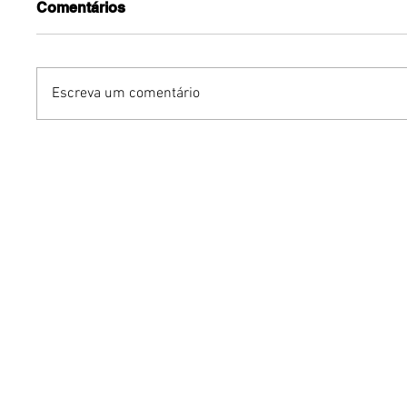
Comentários
Escreva um comentário
Benzaelas: Benzadeus
Grupo Ch
reúne grandes vozes
na Euro
femininas em novo
turnê in
audiovisual