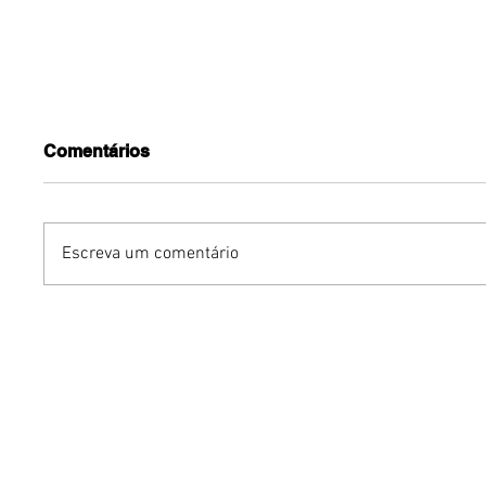
Comentários
Escreva um comentário
Gurumê ParkShopping
Ocean l
lança pratos inéditos e
irresistí
ofertas exclusivas para as
sabor pa
comemorações do Dia dos
Restaur
Pais