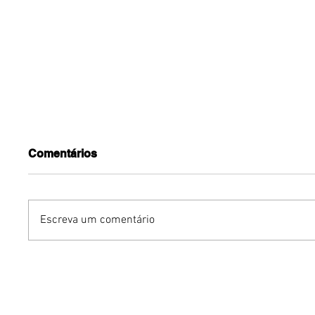
Comentários
Escreva um comentário
Marcas expoentes,
Avon rei
nacionais e
de body
internacionais,
Vibe
desembarcam em 18 de