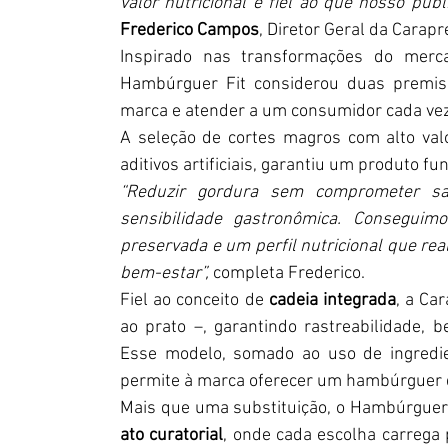
valor nutricional e fiel ao que nosso púb
Frederico Campos
, Diretor Geral da Carapr
Inspirado nas transformações do merc
Hambúrguer Fit considerou duas premiss
marca e atender a um consumidor cada vez 
A seleção de cortes magros com alto valo
aditivos artificiais, garantiu um produto fun
“Reduzir gordura sem comprometer sa
sensibilidade gastronômica. Conseguim
preservada e um perfil nutricional que re
bem-estar”,
 completa Frederico.
Fiel ao conceito de 
cadeia integrada
, a Ca
ao prato –, garantindo rastreabilidade, 
Esse modelo, somado ao uso de ingredien
permite à marca oferecer um hambúrguer 
Mais que uma substituição, o Hambúrguer 
ato curatorial
, onde cada escolha carrega 