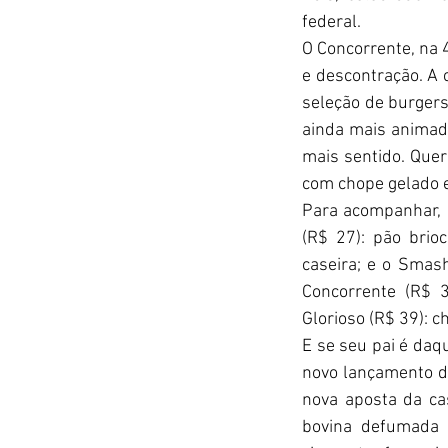
federal. 
O Concorrente, na 
e descontração. A
seleção de burgers
ainda mais animado
mais sentido. Quer
com chope gelado e
Para acompanhar, 
(R$ 27): pão brio
caseira; e o Smash
Concorrente (R$ 3
Glorioso (R$ 39): c
E se seu pai é daq
novo lançamento d
nova aposta da c
bovina defumada 