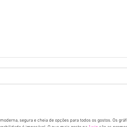
Gurumê ParkShopping
lança pratos inéditos e
de
ofertas exclusivas para as
de
comemorações do Dia dos
Pais
moderna, segura e cheia de opções para todos os gostos. Os gráf