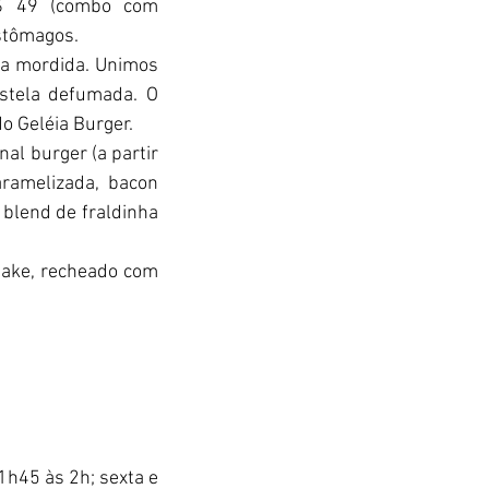
$ 49 (combo com 
stômagos.
a mordida. Unimos 
stela defumada. O 
do Geléia Burger.
al burger (a partir 
ramelizada, bacon 
 blend de fraldinha 
ake, recheado com 
h45 às 2h; sexta e 