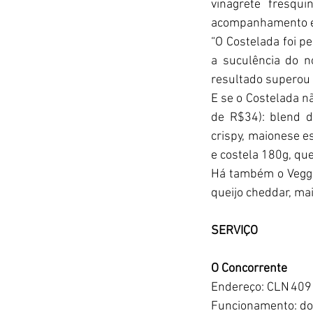
vinagrete fresqu
acompanhamento e 
“O Costelada foi 
a suculência do n
resultado superou t
E se o Costelada nã
de R$34): blend d
crispy, maionese es
e costela 180g, que
Há também o Veggi
queijo cheddar, mai
SERVIÇO
O Concorrente
Endereço: CLN 409 
Funcionamento: dom