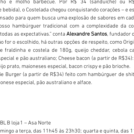
inho e molho barbecue. Por R$ 34 (sanduíche) ou R
bebida), o Costelada chegou conquistando corações – e e
pensado para quem busca uma explosão de sabores em cad
osso hambúrguer tradicional com a complexidade da co
odas as expectativas.” conta 
Alexandre Santos
, fundador 
o for o escolhido, há outras opções de respeito, como Origin
e fraldinha e costela de 180g, queijo cheddar, cebola ca
pecial e pão australiano; Cheese bacon (a partir de R$34):
ijo prato, maioneses especial, bacon crispy e pão brioche. 
e Burger (a partir de R$34) feito com hambúrguer de shit
onese especial, pão australiano e alface.
BL B loja 1 – Asa Norte
ingo a terça, das 11h45 às 23h30; quarta e quinta, das 11