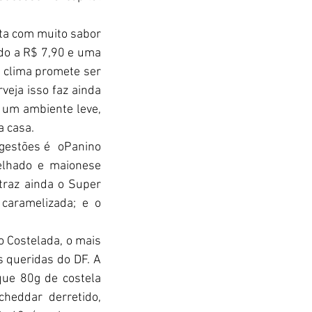
ta com muito sabor 
o a R$ 7,90 e uma 
 clima promete ser 
eja isso faz ainda 
 um ambiente leve, 
a casa.
estões é  oPanino 
elhado e maionese 
traz ainda o Super 
caramelizada; e o 
 Costelada, o mais 
queridas do DF. A 
e 80g de costela 
eddar derretido, 