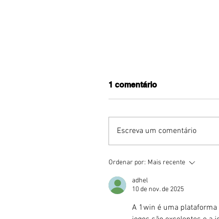
1 comentário
Escreva um comentário
Humor sem censura:
Ordenar por:
Mais recente
"Proibidão" reúne três
comediantes em noite 
adhel
stand-up para maiores 
10 de nov. de 2025
18 anos em Brasília
A 1win é uma plataforma 