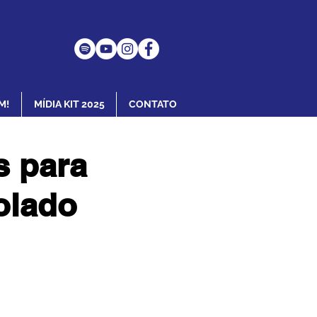
M!
MÍDIA KIT 2025
CONTATO
s para
olado