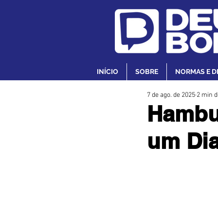
INÍCIO
SOBRE
NORMAS E D
7 de ago. de 2025
2 min d
Hambur
um Dia