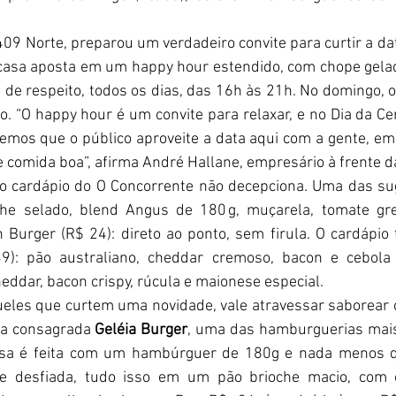
409 Norte, preparou um verdadeiro convite para curtir a da
 casa aposta em um happy hour estendido, com chope gelad
 de respeito, todos os dias, das 16h às 21h. No domingo, o
. “O happy hour é um convite para relaxar, e no Dia da Cerv
emos que o público aproveite a data aqui com a gente, em
 comida boa”, afirma André Hallane, empresário à frente d
o cardápio do O Concorrente não decepciona. Uma das sug
che selado, blend Angus de 180 g, muçarela, tomate gr
 Burger (R$ 24): direto ao ponto, sem firula. O cardápio 
9): pão australiano, cheddar cremoso, bacon e cebola 
heddar, bacon crispy, rúcula e maionese especial.
ueles que curtem uma novidade, vale atravessar saborear o
a consagrada 
Geléia Burger
, uma das hamburguerias mais 
asa é feita com um hambúrguer de 180g e nada menos qu
e desfiada, tudo isso em um pão brioche macio, com ch