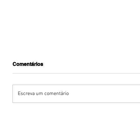
Comentários
Escreva um comentário
Mari Weickert no PKS
Iguatemi
Experience: moda
venda ge
sustentável e os segredos
para a 3
de um guarda-roupa
Open Ai
inteligente