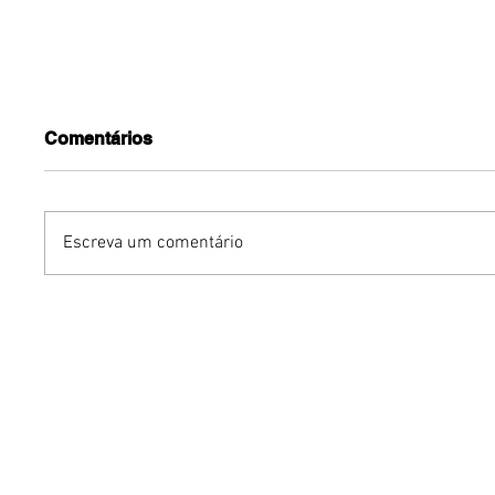
Comentários
Escreva um comentário
Dia dos Pais pode
KINO an
impulsionar delivery e
“FREE K
vendas de restaurantes
com apr
em Brasília
São Paul
Brasília