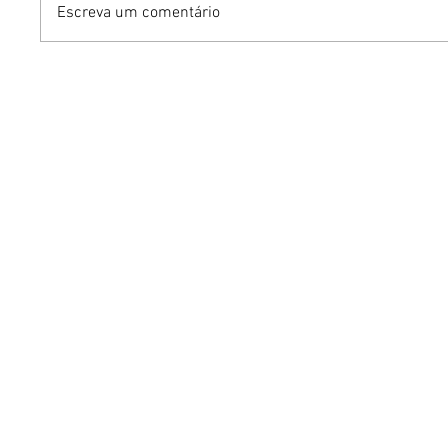
Escreva um comentário
Benzaelas: Benzadeus
Dia Inte
reúne grandes vozes
Cerveja:
femininas em novo
vinho s
audiovisual