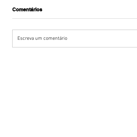
Comentários
Escreva um comentário
Brasília recebe
Arte Dra
competições nacionais e
inspiram
internacionais de hipismo
formação
a parti de 13 de agosto
Federal